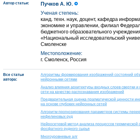
Автор статьи:
Пучков А. Ю.
Ученая степень:
канд. техн. наук, доцент, кафедра инфор
экономике и управлении, филиал Федерал
бюджетного образовательного учреждени
«Национальный исследовательский универ
Смоленске
Местоположение:
г. Смоленск, Россия
Все статьи
Алгоритмы формирования изображений состояний объе
автора:
нейронными сетями
Анализ влияния архитектуры входных слоев свертки и
сети на качество распознавания изображений
Предварительная оценка прагматической ценности ин
на основе глубоких нейронных сетей
Алгоритм прогнозирования параметров системы перер
нефелиновых руд
Нейросетевой метод анализа процессов термической 
фосфатного рудного сырья
Многоуровневые алг