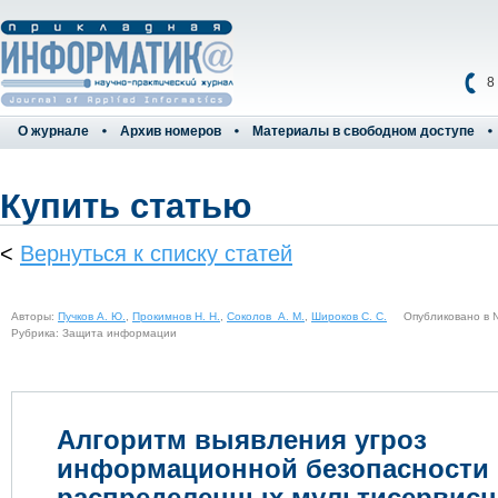
8
О журнале
Архив номеров
Материалы в свободном доступе
Купить статью
<
Вернуться к списку статей
Авторы:
Пучков А. Ю.
,
Прокимнов Н. Н.
,
Соколов А. М.
,
Широков С. С.
Опубликовано в № 
Рубрика: Защита информации
Алгоритм выявления угроз
информационной безопасности 
распределенных мультисервис