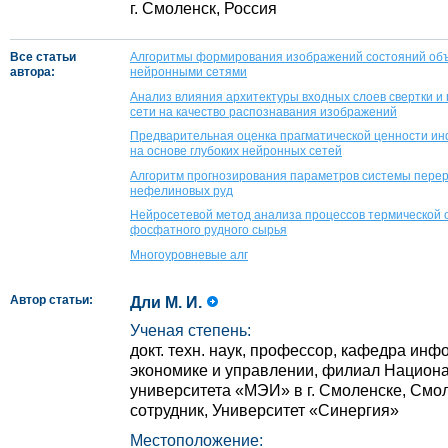
г. Смоленск, Россия
Все статьи
Алгоритмы формирования изображений состояний объе
автора:
нейронными сетями
Анализ влияния архитектуры входных слоев свертки и
сети на качество распознавания изображений
Предварительная оценка прагматической ценности ин
на основе глубоких нейронных сетей
Алгоритм прогнозирования параметров системы перер
нефелиновых руд
Нейросетевой метод анализа процессов термической 
фосфатного рудного сырья
Многоуровневые алг
Автор статьи:
Дли М. И.
Ученая степень:
докт. техн. наук, профессор, кафедра ин
экономике и управлении, филиал Национа
университета «МЭИ» в г. Смоленске, Смо
сотрудник, Университет «Синергия»
Местоположение: