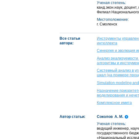
Ученая степень:
канд.экон.наук, доцен
Филиал Национального 
Местоположение:
г. Смоленск
Все статьи
Инструменты управлен
автора:
интеллекта
Синергия и эволюция 
Анализ реализуемости 
алгоритмы и инструме
Системный анализ в у
шкал (на примере проц
Simulation modeling and f
Назначение приоритето
моделирования и нечет
Комплексное имита
Автор статьи:
Соколов А. М.
Ученая степень:
ведущий инженер, науч
государственного бюдж
«Национальный исследо