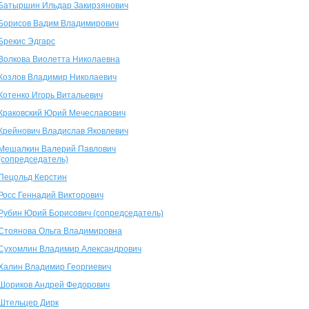
Батыршин Ильдар Закирзянович
Борисов Вадим Владимирович
Брекис Эдгарс
Волкова Виолетта Николаевна
Козлов Владимир Николаевич
Котенко Игорь Витальевич
Краковский Юрий Мечеславович
Крейнович Владислав Яковлевич
Мешалкин Валерий Павлович
(сопредседатель)
Пецольд Керстин
Росс Геннадий Викторович
Рубин Юрий Борисович (сопредседатель)
Стоянова Ольга Владимировна
Сухомлин Владимир Александрович
Халин Владимир Георгиевич
Шориков Андрей Федорович
Штельцер Дирк