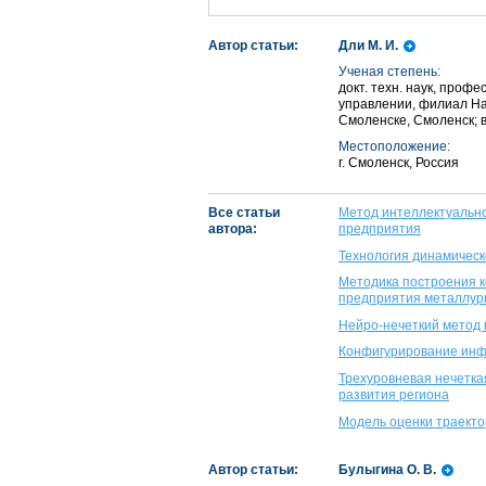
Автор статьи:
Дли М. И.
Ученая степень:
докт. техн. наук, проф
управлении, филиал На
Смоленске, Смоленск; 
Местоположение:
г. Смоленск, Россия
Все статьи
Метод интеллектуальн
автора:
предприятия
Технология динамическ
Методика построения 
предприятия металлур
Нейро-нечеткий метод
Конфигурирование инф
Трехуровневая нечетка
развития региона
Модель оценки траекто
Автор статьи:
Булыгина О. В.