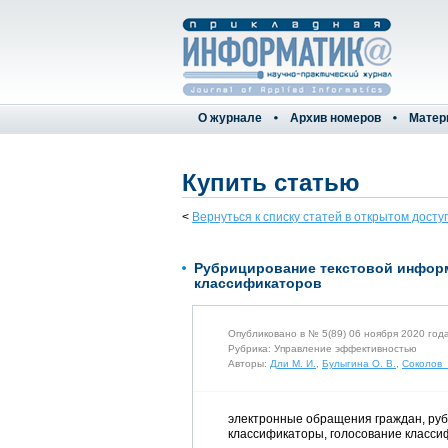
О журнале
Архив номеров
Матер
Купить статью
<
Вернуться к списку статей в открытом досту
Рубрицирование текстовой информ
классификаторов
Опубликовано в № 5(89) 06 ноября 2020 год
Рубрика: Управление эффективностью
Авторы:
Дли М. И.
,
Булыгина О. В.
,
Соколов 
электронные обращения граждан, руб
классификаторы, голосование класси