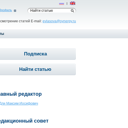
Рус
|
Eng
Профиль
ссмотрение статей E-mail:
evlasova@synergy.ru
ты
Подписка
Найти статью
лавный редактор
Дли Максим Иосифович
едакционный совет