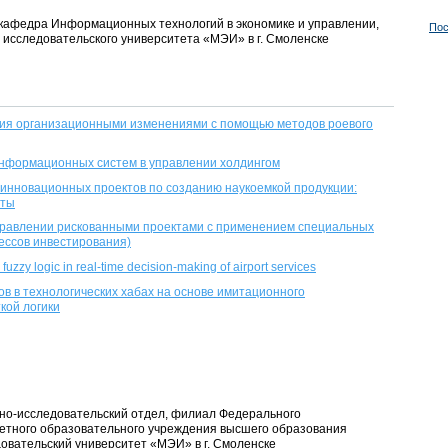
т, кафедра Информационных технологий в экономике и управлении,
Пос
исследовательского университета «МЭИ» в г. Смоленске
ия организационными изменениями с помощью методов роевого
информационных систем в управлении холдингом
инновационных проектов по созданию наукоемкой продукции:
нты
правлении рискованными проектами с применением специальных
ессов инвестирования)
uzzy logic in real-time decision-making of airport services
в в технологических хабах на основе имитационного
кой логики
но-исследовательский отдел, филиал Федерального
етного образовательного учреждения высшего образования
вательский университет «МЭИ» в г. Смоленске