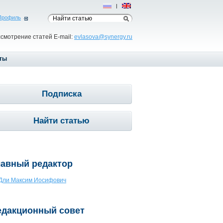
Рус
|
Eng
Профиль
ссмотрение статей E-mail:
evlasova@synergy.ru
ты
Подписка
Найти статью
лавный редактор
Дли Максим Иосифович
едакционный совет