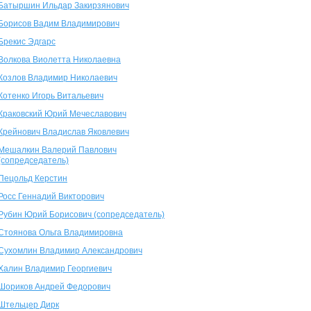
Батыршин Ильдар Закирзянович
Борисов Вадим Владимирович
Брекис Эдгарс
Волкова Виолетта Николаевна
Козлов Владимир Николаевич
Котенко Игорь Витальевич
Краковский Юрий Мечеславович
Крейнович Владислав Яковлевич
Мешалкин Валерий Павлович
(сопредседатель)
Пецольд Керстин
Росс Геннадий Викторович
Рубин Юрий Борисович (сопредседатель)
Стоянова Ольга Владимировна
Сухомлин Владимир Александрович
Халин Владимир Георгиевич
Шориков Андрей Федорович
Штельцер Дирк