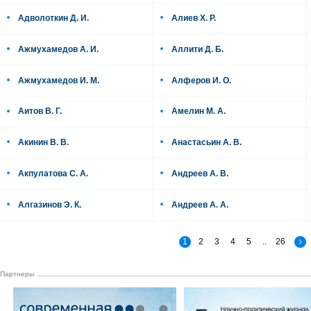
Адволоткин Д. И.
Алиев Х. Р.
Ажмухамедов А. И.
Аллити Д. Б.
Ажмухамедов И. М.
Алферов И. О.
Аитов В. Г.
Амелин М. А.
Акинин В. В.
Анастасьин А. В.
Акпулатова С. А.
Андреев А. В.
Алгазинов Э. К.
Андреев А. А.
1
2
3
4
5
..
26
Партнеры