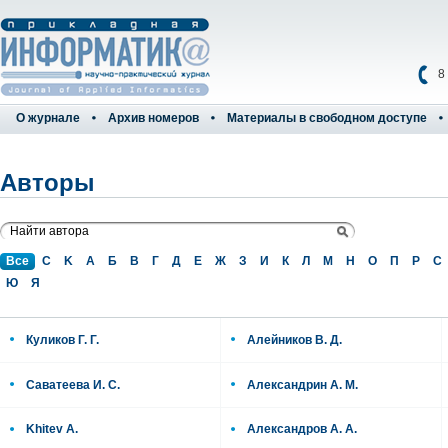
8
О журнале
Архив номеров
Материалы в свободном доступе
Авторы
Все
C
K
А
Б
В
Г
Д
Е
Ж
З
И
К
Л
М
Н
О
П
Р
С
Ю
Я
Куликов Г. Г.
Алейников В. Д.
Cаватеева И. С.
Александрин А. М.
Khitev A.
Александров А. А.