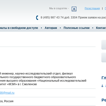
Мы в соцсетях -
Регистрация
|
8 (495) 987 43 74 доб. 3304 Прием заявок на ра
иалы в свободном доступе
Авторам
Полезные ссылки
Контак
 инженер, научно-исследовательский отдел, филиал
ьного государственного бюджетного образовательного
Г
ения высшего образования «Национальный исследовательский
итет «МЭИ» в г. Смоленске
98@mail.ru
Р
к, Россия