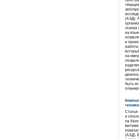
простра
текущем
эксплуа
исследо
(АЭД). 
организ
этапах 
на язык
позвол
и произ
работы 
который
на имп
позволя
изделия
ресурса
диагнос
техниче
быть и
планиро
Компью
технич
Статья 
и спосо
на базе
матема
показат
(АЭД). 