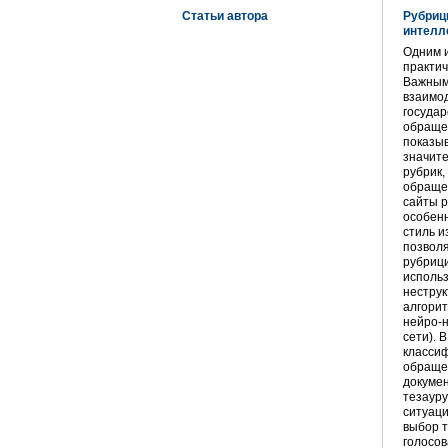
Статьи автора
Рубриц
интелл
Одним и
практич
Важным
взаимод
государ
обращен
показыв
значите
рубрик,
обраще
сайты р
особенн
стиль и
позвол
рубриц
исполь
неструк
алгорит
нейро-
сети). 
класси
обращен
докумен
тезауру
ситуаци
выбор т
голосов