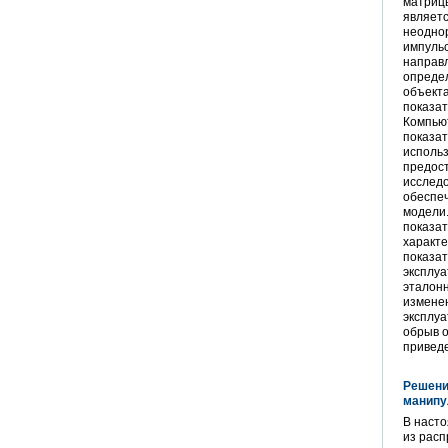
матрицы
являет
неодно
импуль
направл
определ
объекта
показат
Компью
показат
использ
предос
исследо
обеспе
модели
показат
характе
показат
эксплуа
эталонн
изменен
эксплуа
обрыв о
привед
Решени
манипу
В насто
из рас