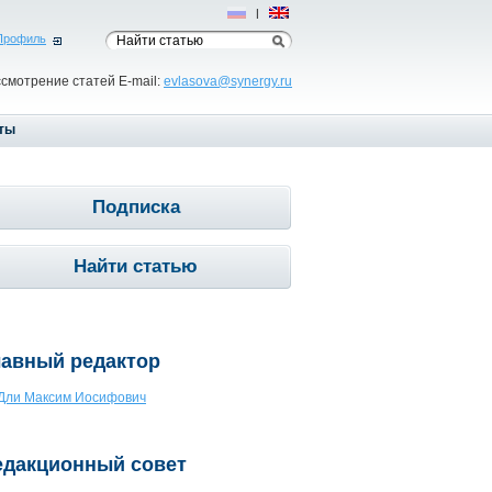
Рус
|
Eng
Профиль
ссмотрение статей E-mail:
evlasova@synergy.ru
ты
Подписка
Найти статью
лавный редактор
Дли Максим Иосифович
едакционный совет