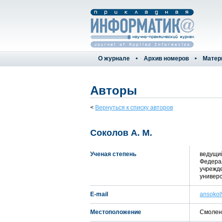
О журнале
Архив номеров
Матер
Авторы
<
Вернуться к списку авторов
Соколов А. М.
Ученая степень
ведущий
Федерал
учрежд
универс
E-mail
ansokol
Местоположение
Смоленс