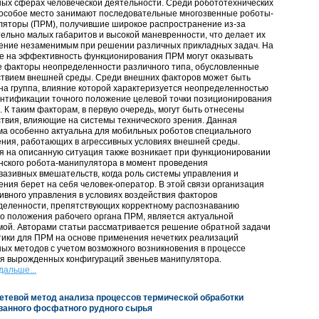
ых сферах человеческой деятельности. Среди робототехнических
 особое место занимают последовательные многозвенные роботы-
ляторы (ПРМ), получившие широкое распространение из-за
ельно малых габаритов и высокой маневренности, что делает их
ение незаменимым при решении различных прикладных задач. На
ке на эффективность функционирования ПРМ могут оказывать
е факторы неопределенности различного типа, обусловленные
ствием внешней среды. Среди внешних факторов может быть
а группа, влияние которой характеризуется неопределенностью
ентификации точного положение целевой точки позиционирования
. К таким факторам, в первую очередь, могут быть отнесены
твия, влияющие на системы технического зрения. Данная
а особенно актуальна для мобильных роботов специального
ния, работающих в агрессивных условиях внешней среды.
я на описанную ситуация также возникает при функционировании
нского робота-манипулятора в момент проведения
азивных вмешательств, когда роль системы управления и
ния берет на себя человек-оператор. В этой связи организация
вного управления в условиях воздействия факторов
деленности, препятствующих корректному распознаванию
о положения рабочего органа ПРМ, является актуальной
мой. Авторами статьи рассматривается решение обратной задачи
тики для ПРМ на основе применения нечетких реализаций
ых методов с учетом возможного возникновения в процессе
я вырожденных конфигураций звеньев манипулятора.
дальше...
етевой метод анализа процессов термической обработки
ванного фосфатного рудного сырья