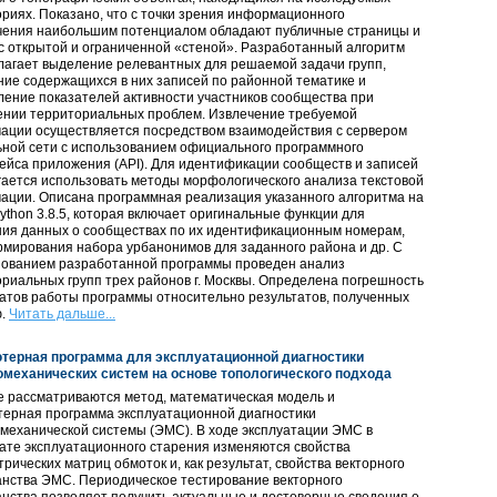
риях. Показано, что с точки зрения информационного
чения наибольшим потенциалом обладают публичные страницы и
с открытой и ограниченной «стеной». Разработанный алгоритм
лагает выделение релевантных для решаемой задачи групп,
ие содержащихся в них записей по районной тематике и
ение показателей активности участников сообщества при
ении территориальных проблем. Извлечение требуемой
ации осуществляется посредством взаимодействия с сервером
ьной сети с использованием официального программного
йса приложения (API). Для идентификации сообществ и записей
ается использовать методы морфологического анализа текстовой
ации. Описана программная реализация указанного алгоритма на
ython 3.8.5, которая включает оригинальные функции для
ния данных о сообществах по их идентификационным номерам,
мирования набора урбанонимов для заданного района и др. С
зованием разработанной программы проведен анализ
риальных групп трех районов г. Москвы. Определена погрешность
атов работы программы относительно результатов, полученных
ю.
Читать дальше...
терная программа для эксплуатационной диагностики
омеханических систем на основе топологического подхода
е рассматриваются метод, математическая модель и
терная программа эксплуатационной диагностики
механической системы (ЭМС). В ходе эксплуатации ЭМС в
ате эксплуатационного старения изменяются свойства
рических матриц обмоток и, как результат, свойства векторного
анства ЭМС. Периодическое тестирование векторного