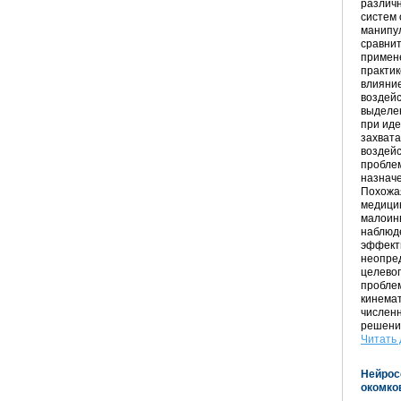
различн
систем
манипу
сравнит
примен
практи
влияни
воздей
выделен
при ид
захвата
воздейс
проблем
назначе
Похожа
медици
малоинв
наблюде
эффекти
неопре
целевог
пробле
кинема
численн
решени
Читать 
Нейрос
окомко