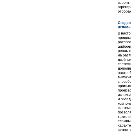
вероят
агрегир
отобран
Создан
исполь
В наст
процесс
распро
цифровы
реальны
на раз
двойник
состоян
дополни
настрой
выпуска
способ
промыш
произво
исполь
и обла
компон
систем 
позвол
также п
сложны
характе
качеств