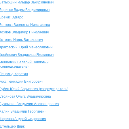
Батыршин Ильдар Закирзянович
Борисов Вадим Владимирович
Брекис Эдгарс
Волкова Виолетта Николаевна
Козлов Владимир Николаевич
Котенко Игорь Витальевич
Краковский Юрий Мечеславович
Крейнович Владислав Яковлевич
Мешалкин Валерий Павлович
(сопредседатель)
Пецольд Керстин
Росс Геннадий Викторович
Рубин Юрий Борисович (сопредседатель)
Стоянова Ольга Владимировна
Сухомлин Владимир Александрович
Халин Владимир Георгиевич
Шориков Андрей Федорович
Штельцер Дирк