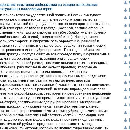
ирование текстовой информации на основе голосования
ектуальных классификаторов
з приоритетов государственной политики России выступает
еская реализация концепции электронного правительства.
 элементом этой концепции является организация эффективного
ействия органов власти и граждан, которая, помимо оказания
ственных услуг, должна включать в себя обработку электронных
ий (заявлений, жалоб, предложений и т.п.). Исследования
али, что скорость и оперативность обработки обращений в
льной степени зависит от качества определения тематических
 т.е. решения задачи рубрицирования. Проведенный анализ
ний граждан, поступающих на электронную почту и официальные
азличных органов власти, выявил ряд специфических
остей (небольшой размер, наличие ошибок в тексте, свободный
зложения, рассмотрение нескольких проблем), которые не
яют успешно применять традиционные подходы к их
ированию. Для решения указанной проблемы было предложено
зовать различные методы интеллектуального анализа
турированных текстовых данных (в частности, нечетко-логические
мы, нечеткие деревья решений, нечеткие пирамидальные сети,
нечеткие классификаторы, сверточные и рекуррентные нейронные
В статье описаны условия применимости шести интеллектуальных
фикаторов, предложенных для рубрицирования электронных
ий граждан. В их основе лежат такие факторы, как размер
та, степень пересечения тематических рубрик, динамичность их
сов и объемом накопленной статистической информации. Для
и, когда конкретная модель не может произвести однозначный
ематической рубрики, предложено использовать метод
ания классификаторов, который позволяет существенно снизить