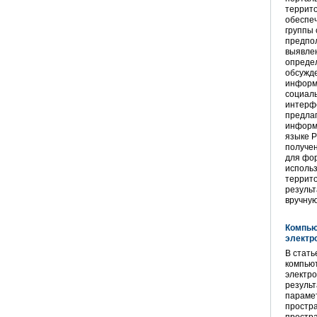
террито
обеспе
группы 
предпо
выявлен
определ
обсужд
информ
социал
интерфе
предлаг
информ
языке P
получе
для фор
исполь
террито
результ
вручну
Компью
электр
В стать
компью
электро
результ
парамет
простр