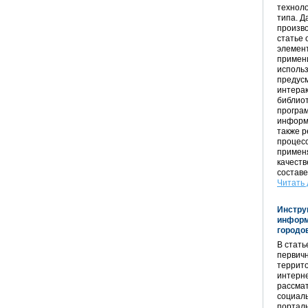
техноло
типа. Д
произво
статье 
элемент
примени
использ
предусм
интера
библиот
програм
информ
также р
процесс
применя
качеств
составе
Читать 
Инстру
информ
городо
В стать
первич
террито
интерне
рассмат
социаль
порталы