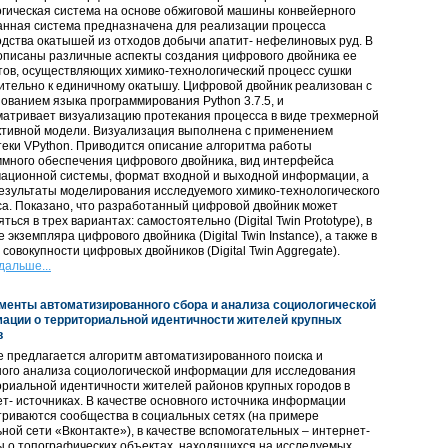
гическая система на основе обжиговой машины конвейерного
анная система предназначена для реализации процесса
дства окатышей из отходов добычи апатит- нефелиновых руд. В
описаны различные аспекты создания цифрового двойника ее
ов, осуществляющих химико-технологический процесс сушки
тельно к единичному окатышу. Цифровой двойник реализован с
ованием языка программирования Python 3.7.5, и
атривает визуализацию протекания процесса в виде трехмерной
ктивной модели. Визуализация выполнена с применением
еки VPython. Приводится описание алгоритма работы
много обеспечения цифрового двойника, вид интерфейса
ационной системы, формат входной и выходной информации, а
езультаты моделирования исследуемого химико-технологического
а. Показано, что разработанный цифровой двойник может
ться в трех вариантах: самостоятельно (Digital Twin Prototype), в
е экземпляра цифрового двойника (Digital Twin Instance), а также в
 совокупности цифровых двойников (Digital Twin Aggregate).
дальше...
менты автоматизированного сбора и анализа социологической
ации o территориальной идентичности жителей крупных
в
е предлагается алгоритм автоматизированного поиска и
ного анализа социологической информации для исследования
риальной идентичности жителей районов крупных городов в
т- источниках. В качестве основного источника информации
риваются сообщества в социальных сетях (на примере
ной сети «Вконтакте»), в качестве вспомогательных – интернет-
 о топографических объектах, находящихся на исследуемых