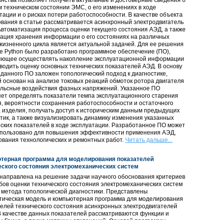
нства позволяет получить актуальные и достоверные сведения о
 техническом состоянии ЭМС, о его изменениях в ходе
тации и о рисках потери работоспособности. В качестве объекта
вания в статье рассматривается асинхронный электродвигатель
Автоматизация процесса оценки текущего состояния АЭД, а также
ация хранения информации о его состояниях на различных
жизненного цикла является актуальной задачей. Для ее решения
е Python было разработано программное обеспечение (ПО),
яющее осуществлять накопление эксплуатационной информации
водить оценку основных технических показателей АЭД. В основу
данного ПО заложен топологический подход к диагностике,
 основан на анализе токовых реакций обмоток ротора двигателя
ульсные воздействия фазных напряжений. Указанное ПО
ет определять показатели темпа эксплуатационного старения
, вероятности сохранения работоспособности и остаточного
 изделия, получать доступ к историческим данным предыдущих
тик, а также визуализировать динамику изменения указанных
ских показателей в ходе эксплуатации. Разработанное ПО может
спользовано для повышения эффективности применения АЭД,
вания технологических и ремонтных работ.
Читать дальше...
терная программа для моделирования показателей
еского состояния электромеханических систем
направлена на решение задачи научного обоснования критериев
бов оценки технического состояния электромеханических систем
 метода топологической диагностики. Представлены
тическая модель и компьютерная программа для моделирования
елей технического состояния асинхронных электродвигателей
В качестве данных показателей рассматриваются функции и