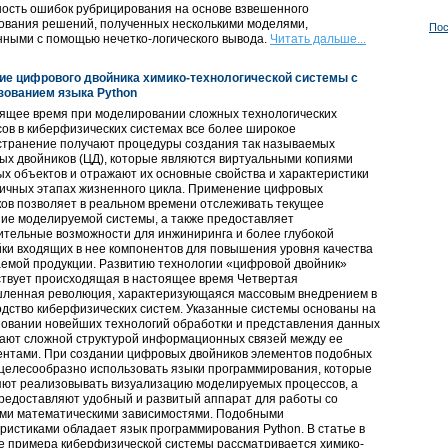
ность ошибок рубрицирования на основе взвешенного
ования решений, полученных несколькими моделями,
Пос
ными с помощью нечетко-логического вывода.
Читать дальше...
ие цифрового двойника химико-технологической системы с
зованием языка Python
оящее время при моделировании сложных технологических
ов в киберфизических системах все более широкое
странение получают процедуры создания так называемых
х двойников (ЦД), которые являются виртуальными копиями
х объектов и отражают их основные свойства и характеристики
личных этапах жизненного цикла. Применение цифровых
ов позволяет в реальном времени отслеживать текущее
ие моделируемой системы, а также предоставляет
тельные возможности для инжиниринга и более глубокой
ки входящих в нее компонентов для повышения уровня качества
емой продукции. Развитию технологии «цифровой двойник»
ствует происходящая в настоящее время Четвертая
ленная революция, характеризующаяся массовым внедрением в
дство киберфизических систем. Указанные системы основаны на
зовании новейших технологий обработки и представления данных
дают сложной структурой информационных связей между ее
ентами. При создании цифровых двойников элементов подобных
целесообразно использовать языки программирования, которые
яют реализовывать визуализацию моделируемых процессов, а
редоставляют удобный и развитый аппарат для работы со
ми математическими зависимостями. Подобными
ристиками обладает язык программирования Python. В статье в
е примера киберфизической системы рассматривается химико-