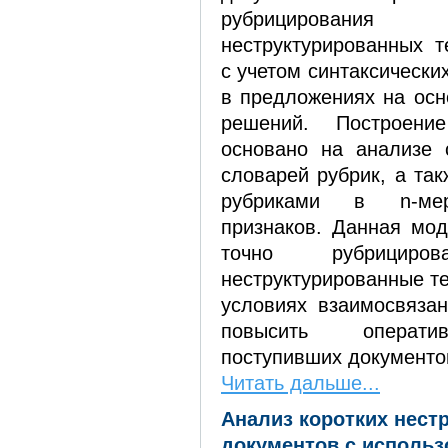
рубрицировани
неструктурированных т
с учетом синтаксически
в предложениях на осн
решений. Построен
основано на анализе 
словарей рубрик, а та
рубриками в n-мер
признаков. Данная мод
точно рубрициров
неструктурированные т
условиях взаимосвязан
повысить операти
поступивших документо
Читать дальше...
Анализ коротких нест
документов с использ