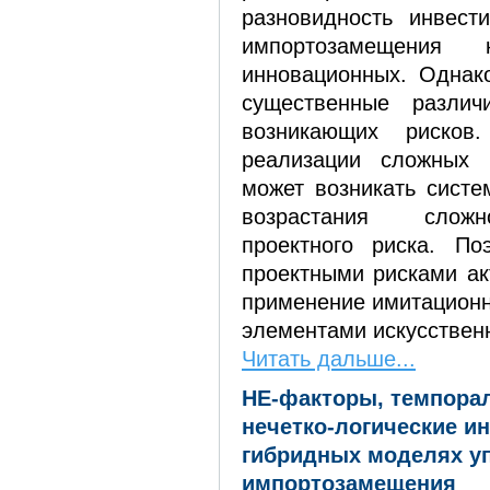
разновидность инвест
импортозамещения 
инновационных. Однак
существенные различ
возникающих рисков
реализации сложных 
может возникать систе
возрастания сложн
проектного риска. По
проектными рисками ак
применение имитационн
элементами искусственн
Читать дальше...
НЕ-факторы, темпорал
нечетко-логические и
гибридных моделях у
импортозамещения