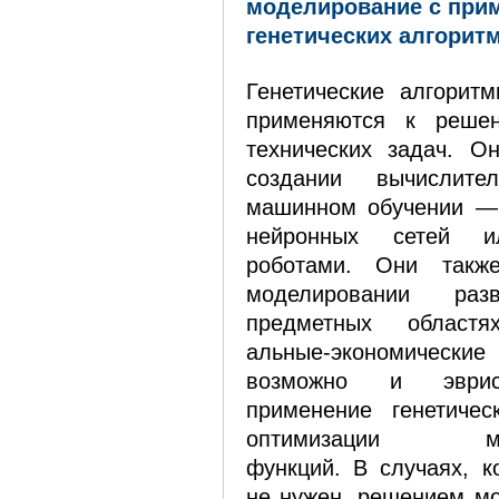
моделирование с при
генетических алгорит
Генетические алгорит
применяются к решен
технических задач. О
создании вычислите
машинном обучении — 
нейронных сетей 
роботами. Они такж
моделировании ра
предметных област
альные-экономическ
возможно и эвристи
применение генетичес
оптимизации мног
функций. В случаях, к
не нужен, решением мо