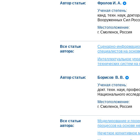
Автор статьи:
Фролов И. А.
Ученая степень:
канд. техн. наук, док
Вооруженных Сил Росс
Местоположение:
г. Смоленск, Россия
Все статьи
Сценарно-информацион
автора:
специалистов на основ
Интеллектуальное упра
технических систем на
Автор статьи:
Борисов В. В.
Ученая степень:
докт. техн. наук, про
Национального исследо
Местоположение:
г. Смоленск, Россия
Все статьи
Моделирование и прое
автора:
процессов на основе н
Нечеткое когнитивное 