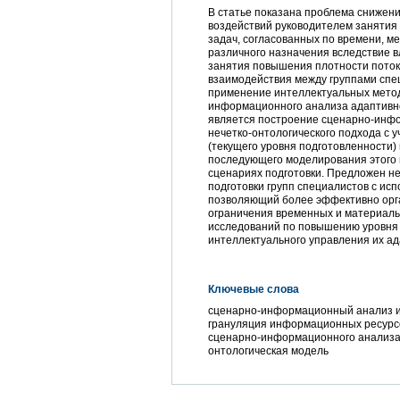
В статье показана проблема снижен
воздействий руководителем занятия
задач, согласованных по времени, м
различного назначения вследствие 
занятия повышения плотности пото
взаимодействия между группами спе
применение интеллектуальных метод
информационного анализа адаптивно
является построение сценарно-инфо
нечетко-онтологического подхода с 
(текущего уровня подготовленности)
последующего моделирования этого 
сценариях подготовки. Предложен н
подготовки групп специалистов с и
позволяющий более эффективно орган
ограничения временных и материаль
исследований по повышению уровня 
интеллектуального управления их ад
Ключевые слова
сценарно-информационный анализ и 
грануляция информационных ресурс
сценарно-информационного анализа,
онтологическая модель