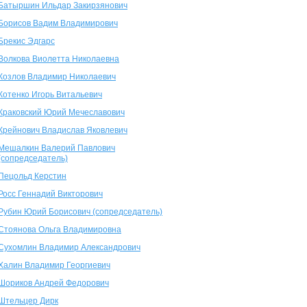
Батыршин Ильдар Закирзянович
Борисов Вадим Владимирович
Брекис Эдгарс
Волкова Виолетта Николаевна
Козлов Владимир Николаевич
Котенко Игорь Витальевич
Краковский Юрий Мечеславович
Крейнович Владислав Яковлевич
Мешалкин Валерий Павлович
(сопредседатель)
Пецольд Керстин
Росс Геннадий Викторович
Рубин Юрий Борисович (сопредседатель)
Стоянова Ольга Владимировна
Сухомлин Владимир Александрович
Халин Владимир Георгиевич
Шориков Андрей Федорович
Штельцер Дирк