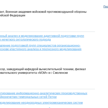
Пос
торант, Военная академия войсковой противовоздушной обороны
ийской Федерации
ный анализ и моделирование адаптивной подготовки групп
е нечеткого онтологического подхода
вление подготовкой групп специалистов организационно-
 основе кластерного анализа и прогнозного моделирования
фессор, заведующий кафедрой вычислительной техники, филиал
вательского университета «МЭИ» в г. Смоленске
ктирование информационно-аналитических производственных
ейронечетких темпоральных сетей Петри
моделирование неоднородных электромеханических систем