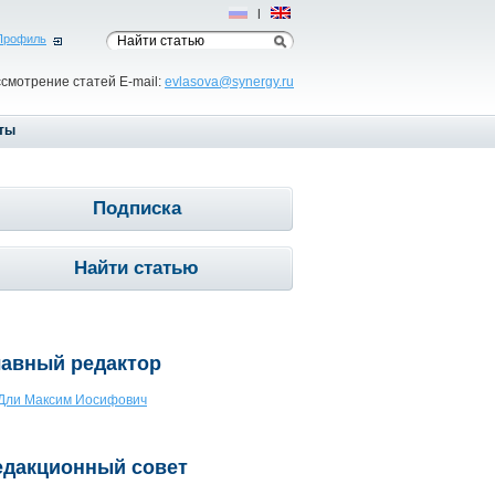
Рус
|
Eng
Профиль
ссмотрение статей E-mail:
evlasova@synergy.ru
ты
Подписка
Найти статью
лавный редактор
Дли Максим Иосифович
едакционный совет