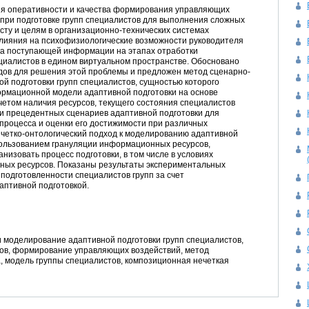
ия оперативности и качества формирования управляющих
 при подготовке групп специалистов для выполнения сложных
есту и целям в организационно-технических системах
влияния на психофизиологические возможности руководителя
ка поступающей информации на этапах отработки
циалистов в едином виртуальном пространстве. Обосновано
ов для решения этой проблемы и предложен метод сценарно-
й подготовки групп специалистов, сущностью которого
рмационной модели адаптивной подготовки на основе
учетом наличия ресурсов, текущего состояния специалистов
 и прецедентных сценариев адаптивной подготовки для
процесса и оценки его достижимости при различных
ечетко-онтологический подход к моделированию адаптивной
спользованием грануляции информационных ресурсов,
изовать процесс подготовки, в том числе в условиях
ных ресурсов. Показаны результаты экспериментальных
подготовленности специалистов групп за счет
аптивной подготовкой.
моделирование адаптивной подготовки групп специалистов,
ов, формирование управляющих воздействий, метод
 модель группы специалистов, композиционная нечеткая