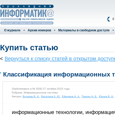
8
О журнале
Архив номеров
Материалы в свободном доступе
Купить статью
<
Вернуться к списку статей в открытом доступ
Классификация информационных т
Опубликовано в № 5(59) 27 октября 2015 года
Рубрика: Информационные системы
Авторы:
Волкова В. Н.
,
Васильев А. Ю.
,
Ефремов А. А.
,
Паклин Н. Б.
,
Юрьев В. Н.
информационные технологии, информация