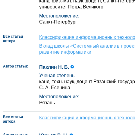
канд. физ.‑мат. наук, доцент, Санкт-Петер
университет Петра Великого
Местоположение:
Санкт-Петербург
Все статьи
Классификация информационных техноло
автора:
Вклад школы «Системный анализ в проек
развитие информатики
Автор статьи:
Паклин Н. Б.
Ученая степень:
канд. техн. наук, доцент Рязанский госуд
С. А. Есенина
Местоположение:
Рязань
Все статьи
Классификация информационных техноло
автора:
Автор статьи: