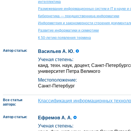
интеллектика
Размежевание информационных систем и IT в науке и
Кибернетика — предшественница информатики
Информетрия и закономерности строения документа
Развитие информатики и семиотики
К 50‑летию появления термина
Автор статьи:
Васильев А. Ю.
Ученая степень:
канд. техн. наук, доцент, Санкт-Петербург
университет Петра Великого
Местоположение:
Санкт-Петербург
Все статьи
Классификация информационных техноло
автора:
Автор статьи:
Ефремов А. А.
Ученая степень: