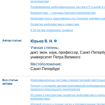
интеллектика
Размежевание информационных систем и IT в науке и
Кибернетика — предшественница информатики
Информетрия и закономерности строения документа
Развитие информатики и семиотики
К 50‑летию появления термина
Автор статьи:
Юрьев В. Н.
Ученая степень:
докт. экон. наук, профессор, Санкт-Петер
университет Петра Великого
Местоположение:
Санкт-Петербург
Все статьи
Информационные системы в маркетинговой деятельн
автора:
Подход к созданию автоматизированной информацион
приборостроительного предприятия
История и перспективы развития информатики и напр
информатика»
Игровой подход к оценке риска и формированию бюд