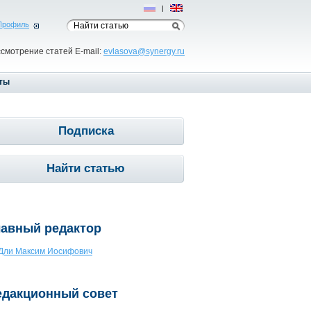
Рус
|
Eng
Профиль
ссмотрение статей E-mail:
evlasova@synergy.ru
ты
Подписка
Найти статью
лавный редактор
Дли Максим Иосифович
едакционный совет