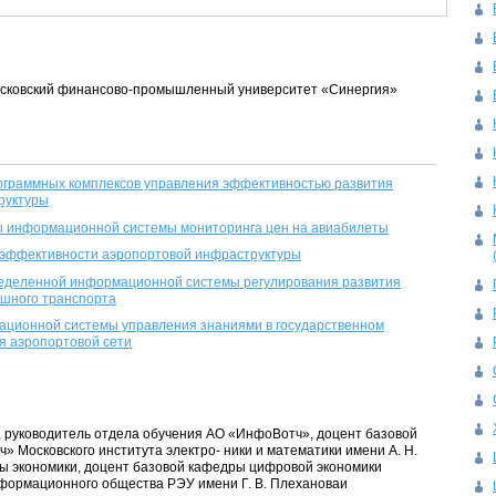
 Московский финансово-промышленный университет «Синергия»
ограммных комплексов управления эффективностью развития
руктуры
ы информационной системы мониторинга цен на авиабилеты
 эффективности аэропортовой инфраструктуры
еделенной информационной системы регулирования развития
ушного транспорта
ционной системы управления знаниями в государственном
я аэропортовой сети
нт, руководитель отдела обучения АО «ИнфоВотч», доцент базовой
 Московского института электро- ники и математики имени А. Н.
ы экономики, доцент базовой кафедры цифровой экономики
формационного общества РЭУ имени Г. В. Плехановаи