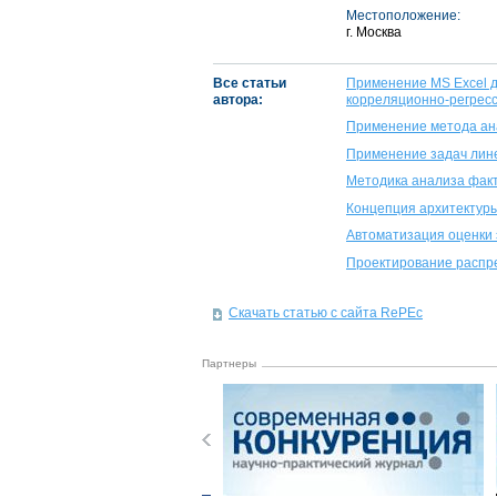
Местоположение:
г. Москва
Все статьи
Применение MS Excel д
автора:
корреляционно-регрес
Применение метода ана
Применение задач лин
Методика анализа факт
Концепция архитектур
Автоматизация оценки
Проектирование распр
Скачать статью с сайта RePEc
Партнеры