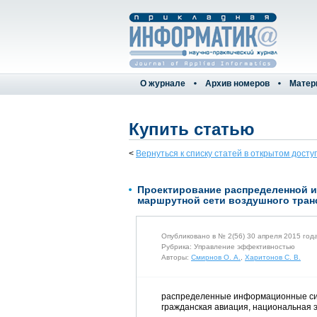
О журнале
Архив номеров
Матер
Купить статью
<
Вернуться к списку статей в открытом досту
Проектирование распределенной 
маршрутной сети воздушного тран
Опубликовано в № 2(56) 30 апреля 2015 год
Рубрика: Управление эффективностью
Авторы:
Смирнов О. А.
,
Харитонов С. В.
распределенные информационные сис
гражданская авиация, национальная э