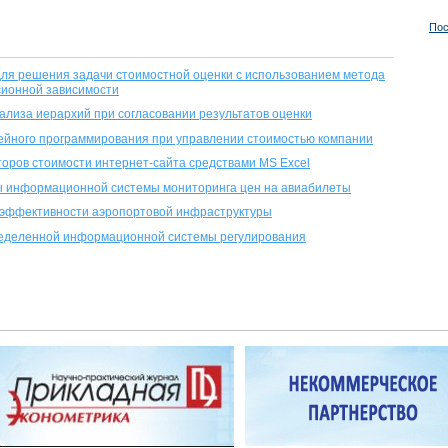
Пос
ля решения задачи стоимостной оценки с использованием метода
сионной зависимости
лиза иерархий при согласовании результатов оценки
ейного программирования при управлении стоимостью компании
оров стоимости интернет-сайта средствами MS Excel
ы информационной системы мониторинга цен на авиабилеты
 эффективности аэропортовой инфраструктуры
еделенной информационной системы регулирования