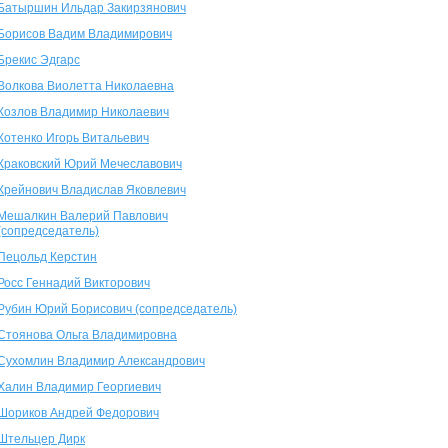
Батыршин Ильдар Закирзянович
Борисов Вадим Владимирович
Брекис Эдгарс
Волкова Виолетта Николаевна
Козлов Владимир Николаевич
Котенко Игорь Витальевич
Краковский Юрий Мечеславович
Крейнович Владислав Яковлевич
Мешалкин Валерий Павлович
(сопредседатель)
Пецольд Керстин
Росс Геннадий Викторович
Рубин Юрий Борисович (сопредседатель)
Стоянова Ольга Владимировна
Сухомлин Владимир Александрович
Халин Владимир Георгиевич
Шориков Андрей Федорович
Штельцер Дирк