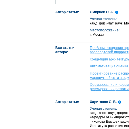
Автор статьи:
Смирнов О. А.
Ученая степень:
канд. физ.-мат. наук,
Местоположение:
г. Москва
Все статьи
Проблема создания пр
автора:
аэропортовой инфраст
Концепция архитектур
Автоматизация оценки
Проектирование распр
маршрутной сети возд
Формирование информа
регулировании развити
Автор статьи:
Харитонов С. В.
Ученая степень:
канд. экон. наук, доце
кафедры АО «ИнфоВотч»
Тихонова Высшей школ
Института развития ин