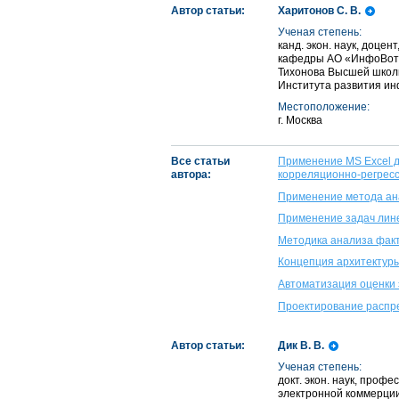
Автор статьи:
Харитонов С. В.
Ученая степень:
канд. экон. наук, доце
кафедры АО «ИнфоВотч»
Тихонова Высшей школ
Института развития ин
Местоположение:
г. Москва
Все статьи
Применение MS Excel д
автора:
корреляционно-регрес
Применение метода ана
Применение задач лин
Методика анализа факт
Концепция архитектур
Автоматизация оценки
Проектирование распр
Автор статьи:
Дик В. В.
Ученая степень:
докт. экон. наук, про
электронной коммерци