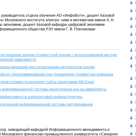
нт, руководитель отдела обучения АО «ИнфоВотч», доцент базовой
 Московского института электро- ники и математики имени А. Н.
ы экономики, доцент базовой кафедры цифровой экономики
формационного общества РЭУ имени Г. В. Плехановаи
ля решения задачи стоимостной оценки с использованием метода
сионной зависимости
лиза иерархий при согласовании результатов оценки
ейного программирования при управлении стоимостью компании
оров стоимости интернет-сайта средствами MS Excel
ы информационной системы мониторинга цен на авиабилеты
 эффективности аэропортовой инфраструктуры
еделенной информационной системы регулирования
фессор, заведующий кафедрой Информационного менеджмента и
и Московского финансово-промышленного университета «Синергия