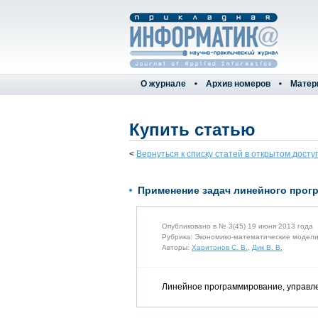
О журнале
Архив номеров
Матер
Купить статью
<
Вернуться к списку статей в открытом досту
Применение задач линейного прог
Опубликовано в № 3(45) 19 июня 2013 года
Рубрика: Экономико-математические модел
Авторы:
Харитонов С. В.
,
Дик В. В.
Линейное программирование, управлен