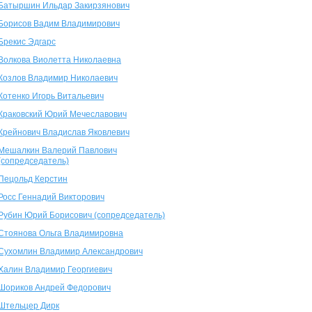
Батыршин Ильдар Закирзянович
Борисов Вадим Владимирович
Брекис Эдгарс
Волкова Виолетта Николаевна
Козлов Владимир Николаевич
Котенко Игорь Витальевич
Краковский Юрий Мечеславович
Крейнович Владислав Яковлевич
Мешалкин Валерий Павлович
(сопредседатель)
Пецольд Керстин
Росс Геннадий Викторович
Рубин Юрий Борисович (сопредседатель)
Стоянова Ольга Владимировна
Сухомлин Владимир Александрович
Халин Владимир Георгиевич
Шориков Андрей Федорович
Штельцер Дирк