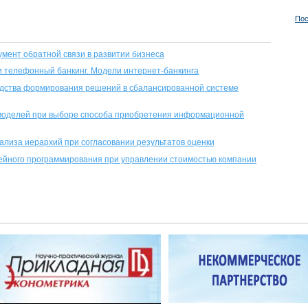
Пос
умент обратной связи в развитии бизнеса
 телефонный банкинг. Модели интернет-банкинга
дства формирования решений в сбалансированной системе
моделей при выборе способа приобретения информационной
лиза иерархий при согласовании результатов оценки
ейного программирования при управлении стоимостью компании