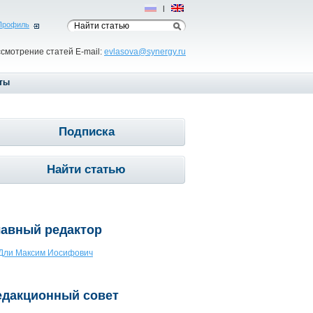
Рус
|
Eng
Профиль
ссмотрение статей E-mail:
evlasova@synergy.ru
ты
Подписка
Найти статью
лавный редактор
Дли Максим Иосифович
едакционный совет