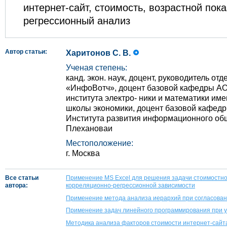
интернет-сайт, cтоимость, возрастной пока
регрессионный анализ
Автор статьи:
Харитонов С. В.
Ученая степень:
канд. экон. наук, доцент, руководитель от
«ИнфоВотч», доцент базовой кафедры А
института электро- ники и математики им
школы экономики, доцент базовой кафед
Института развития информационного общ
Плехановаи
Местоположение:
г. Москва
Все статьи
Применение MS Excel для решения задачи стоимостно
автора:
корреляционно-регрессионной зависимости
Применение метода анализа иерархий при согласован
Применение задач линейного программирования при 
Методика анализа факторов стоимости интернет-сайт