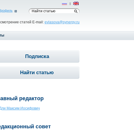
Рус
|
Eng
Профиль
ссмотрение статей E-mail:
evlasova@synergy.ru
ты
Подписка
Найти статью
лавный редактор
Дли Максим Иосифович
едакционный совет