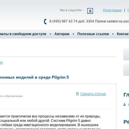
Мы в соцсетях -
Регистрация
|
8 (495) 987 43 74 доб. 3304 Прием заявок на ра
иалы в свободном доступе
Авторам
Полезные ссылки
Контак
пе
онных моделей в среде Pilgrim 5
Г
Скачать статью
ого обеспечения
тся практически все процессы независимо от их природы,
социальной или любой другой. Система Pilgrim 5 давно
Р
и гибкая среда имитационного моделирования. В нынешнее