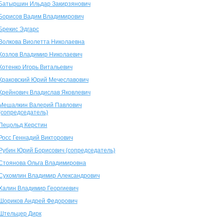
Батыршин Ильдар Закирзянович
Борисов Вадим Владимирович
Брекис Эдгарс
Волкова Виолетта Николаевна
Козлов Владимир Николаевич
Котенко Игорь Витальевич
Краковский Юрий Мечеславович
Крейнович Владислав Яковлевич
Мешалкин Валерий Павлович
(сопредседатель)
Пецольд Керстин
Росс Геннадий Викторович
Рубин Юрий Борисович (сопредседатель)
Стоянова Ольга Владимировна
Сухомлин Владимир Александрович
Халин Владимир Георгиевич
Шориков Андрей Федорович
Штельцер Дирк