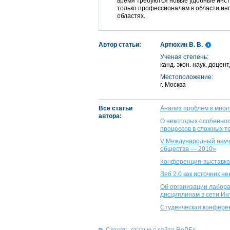
время требуются новые удобные инс
только профессионалам в области ин
областях.
Автор статьи:
Артюхин В. В.
Ученая степень:
канд. экон. наук, доце
Местоположение:
г. Москва
Все статьи
Анализ проблем в мног
автора:
О некоторых особенно
процессов в сложных т
V Международный научн
общества — 2010»
Конференция-выставк
Веб 2.0 как источник н
Об организации лабор
дисциплинам в сети Ин
Студенческая конфере