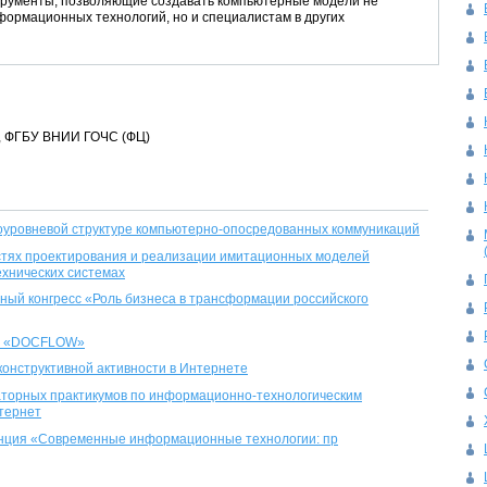
трументы, позволяющие создавать компьютерные модели не
формационных технологий, но и специалистам в других
нт, ФГБУ ВНИИ ГОЧС (ФЦ)
оуровневой структуре компьютерно-опосредованных коммуникаций
стях проектирования и реализации имитационных моделей
ехнических системах
ый конгресс «Роль бизнеса в трансформации российского
а «DOCFLOW»
еконструктивной активности в Интернете
аторных практикумов по информационно-технологическим
тернет
нция «Современные информационные технологии: пр