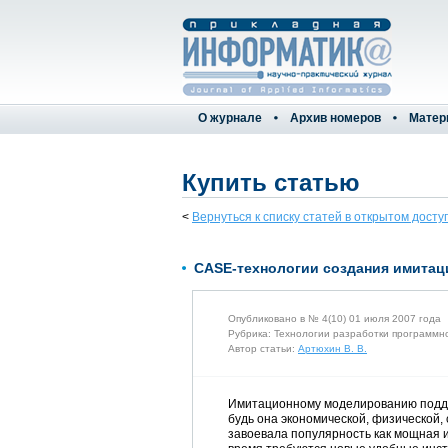
О журнале
Архив номеров
Матер
Купить статью
<
Вернуться к списку статей в открытом досту
CASE-технологии создания имитаци
Опубликовано в № 4(10) 01 июля 2007 года
Рубрика: Технологии разработки программн
Автор статьи:
Артюхин В. В.
Имитационному моделированию поддаю
будь она экономической, физической, 
завоевала популярность как мощная 