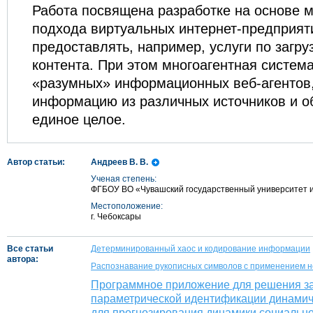
Работа посвящена разработке на основе м
подхода виртуальных интернет-предприят
предоставлять, например, услуги по загру
контента. При этом многоагентная система
«разумных» информационных веб-агентов
информацию из различных источников и 
единое целое.
Автор статьи:
Андреев В. В.
Ученая степень:
ФГБОУ ВО «Чувашский государственный университет и
Местоположение:
г. Чебоксары
Все статьи
Детерминированный хаос и кодирование информации
автора:
Распознавание рукописных символов с применением н
Программное приложение для решения з
параметрической идентификации динамич
для прогнозирования динамики социальн