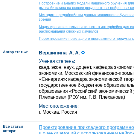
Построение и анализ модели машинного обучения для
рынка биткоина на основе рекуррентных нейронных с
Методика предобработки данных машинного обучения
зрения
Моделирование пользовательского интерфейса для св
распознавания сложных символов
Проектирование прикладного программного продукта р
Автор статьи:
Вершинина А. А.
Ученая степень:
канд. экон. наук, доцент, кафедра эконом
экономики, Московский финансово-пром
«Синергия»; кафедра экономической тео
государственное бюджетное образовател
образования «Российский экономический у
Плеханова» (РЭУ им. Г. В. Плеханова)
Местоположение:
г. Москва, Россия
Все статьи
Проектирование прикладного программно
автора:
и оценки эмоций с использованием нейро