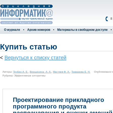
8
О журнале
Архив номеров
Материалы в свободном доступе
Купить статью
<
Вернуться к списку статей
Авторы:
Трубин А. Е.
,
Вершинина А. А.
,
Мастяев Ф. А.
,
Токмакова Е. Н.
Опубликовано в №
Рубрика: Эффективные алгоритмы
Проектирование прикладного
программного продукта
распознавания и оценки эмоций