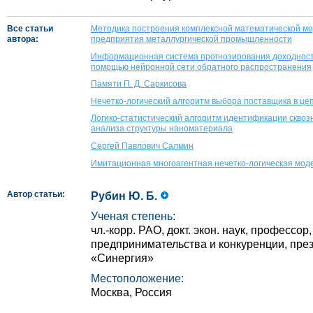
Все статьи
Методика построения комплексной математической мо
автора:
предприятия металлургической промышленности
Информационная система прогнозирования доходност
помощью нейронной сети обратного распространения
Памяти П. Д. Саркисова
Нечетко-логический алгоритм выбора поставщика в це
Логико-статистический алгоритм идентификации сквоз
анализа структуры наноматериала
Сергей Павлович Салмин
Имитационная многоагентная нечетко-логическая мод
Автор статьи:
Рубин Ю. Б.
Ученая степень:
чл.-корр. РАО, докт. экон. наук, професс
предпринимательства и конкуренции, пре
«Синергия»
Местоположение:
Москва, Россия