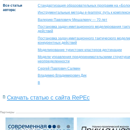
Все статьи
Стандартизация образовательных программ на «Боло
автора:
Инструментальные методы e-learning: путь к комплек
Валерию Павловичу Мешалкину — 70 лет
Постановка задач имитационного моделирования такт
действий
Постановка задач имитационного тактического модел
конкурентных действий
Моделирование туристских кластеров дестинации
Модели управления предпринимательскими структурами
неопределенности
Сергей Павлович Салмин
Владимир Владимирович Дик
В
Скачать статью с сайта RePEc
Партнеры