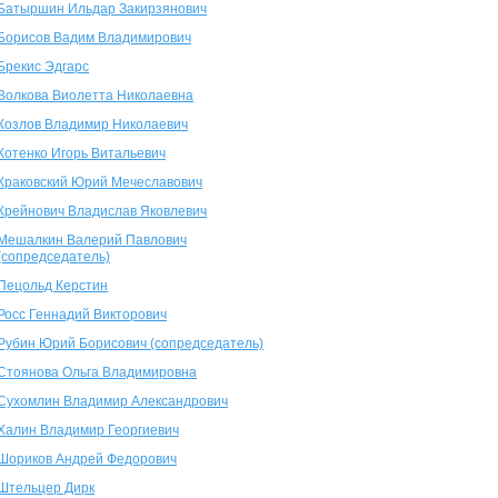
Батыршин Ильдар Закирзянович
Борисов Вадим Владимирович
Брекис Эдгарс
Волкова Виолетта Николаевна
Козлов Владимир Николаевич
Котенко Игорь Витальевич
Краковский Юрий Мечеславович
Крейнович Владислав Яковлевич
Мешалкин Валерий Павлович
(сопредседатель)
Пецольд Керстин
Росс Геннадий Викторович
Рубин Юрий Борисович (сопредседатель)
Стоянова Ольга Владимировна
Сухомлин Владимир Александрович
Халин Владимир Георгиевич
Шориков Андрей Федорович
Штельцер Дирк