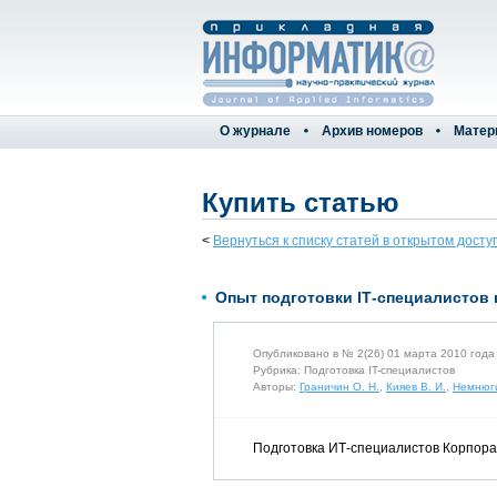
О журнале
Архив номеров
Матер
Купить статью
<
Вернуться к списку статей в открытом досту
Опыт подготовки IТ-специалистов
Опубликовано в № 2(26) 01 марта 2010 года
Рубрика: Подготовка IT-специалистов
Авторы:
Граничин О. Н.
,
Кияев В. И.
,
Немнюги
Подготовка ИТ-специалистов Корпора