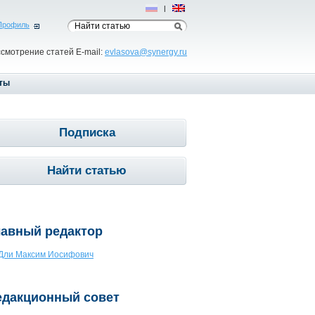
Рус
|
Eng
Профиль
ссмотрение статей E-mail:
evlasova@synergy.ru
ты
Подписка
Найти статью
лавный редактор
Дли Максим Иосифович
едакционный совет