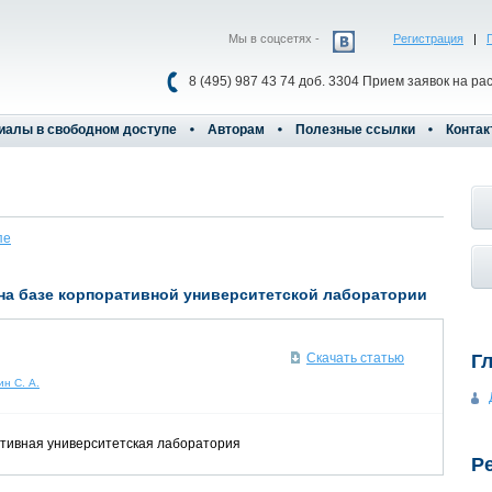
Мы в соцсетях -
Регистрация
|
8 (495) 987 43 74 доб. 3304 Прием заявок на ра
иалы в свободном доступе
Авторам
Полезные ссылки
Контак
пе
 на базе корпоративной университетской лаборатории
Г
Скачать статью
н С. А.
тивная университетская лаборатория
Р