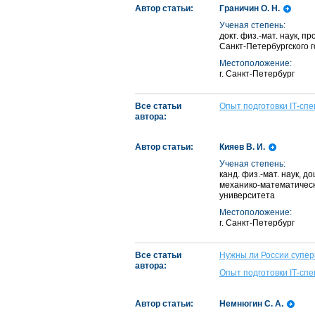
Автор статьи:
Граничин О. Н.
Ученая степень:
докт. физ.-мат. наук,
Санкт-Петербургского 
Местоположение:
г. Санкт-Петербург
Все статьи
Опыт подготовки IТ-сп
автора:
Автор статьи:
Кияев В. И.
Ученая степень:
канд. физ.-мат. наук,
механико-математическ
университета
Местоположение:
г. Санкт-Петербург
Все статьи
Нужны ли России супе
автора:
Опыт подготовки IТ-сп
Автор статьи:
Немнюгин С. А.