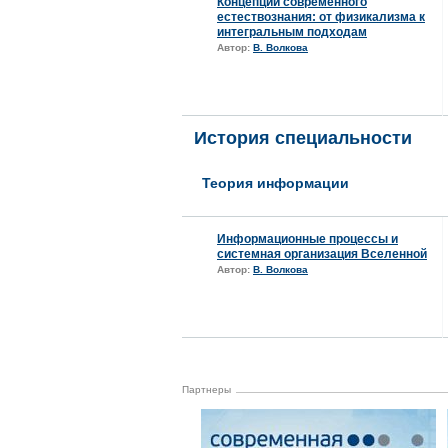
Концепции современного
естествознания: от физикализма к
интегральным подходам
Автор:
В. Волкова
История специальности
Теория информации
Информационные процессы и
системная организация Вселенной
Автор:
В. Волкова
Партнеры