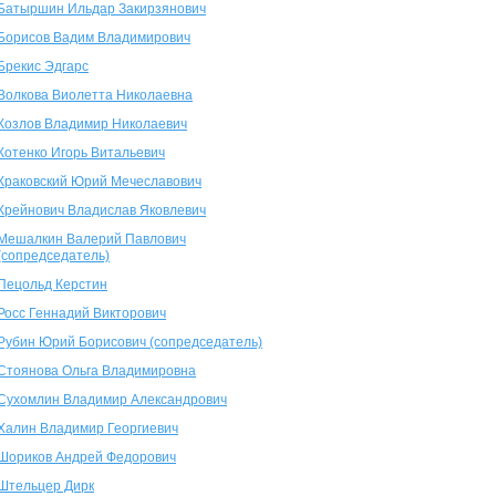
Батыршин Ильдар Закирзянович
Борисов Вадим Владимирович
Брекис Эдгарс
Волкова Виолетта Николаевна
Козлов Владимир Николаевич
Котенко Игорь Витальевич
Краковский Юрий Мечеславович
Крейнович Владислав Яковлевич
Мешалкин Валерий Павлович
(сопредседатель)
Пецольд Керстин
Росс Геннадий Викторович
Рубин Юрий Борисович (сопредседатель)
Стоянова Ольга Владимировна
Сухомлин Владимир Александрович
Халин Владимир Георгиевич
Шориков Андрей Федорович
Штельцер Дирк