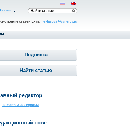
Рус
|
Eng
Профиль
ссмотрение статей E-mail:
evlasova@synergy.ru
ты
Подписка
Найти статью
лавный редактор
Дли Максим Иосифович
едакционный совет