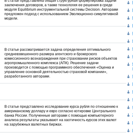
В статье представлена общая структурная формулировка задачи
заключения договоров, а также технология ее решения в среде
модуля Equilibrium инструментальной системы Decision. Авторами
предложен подход с использованием Эволюционно-симулятивной
модели.
В статье рассматривается задача определения оптимального
средневзвешенного размера агентского и брокерского
комиссионного вознаграждения при страховании рисков объектов
агропромышленного комплекса (АПК). Решение задачи
производится с помощью программного обеспечения «Оценка и
управление основной деятельностью страховой компании»,
разработанного авторами.
В статье представлено исследование курса рубля по отношению к
американскому доллару и евро согласно котировке Центрального
банка России. Полученные авторами с помощью компьютерного
анализа результаты указывают на хаотичность курсов этих валют
на зарубежных валютных биржах.