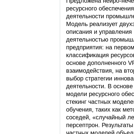
Предложена нейро-нече
ресурсного обеспечени
деятельности промышле
Модель реализует двух
описания и управления
деятельностью промыш
предприятия: на перво
классификация ресурсо
основе дополненного ­
взаимодействия, на вт
выбор стратегии иннов
деятельности. В основе
модели ресурсного обе
стекинг частных модел
обучения, таких как ме
соседей, «случайный л
персептрон. Результат
частных моделей объе