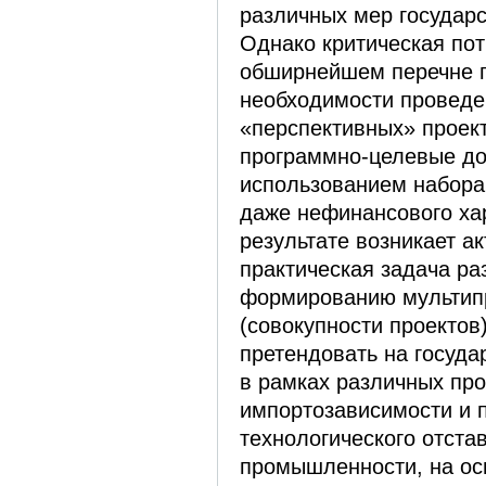
различных мер государ
Однако критическая пот
обширнейшем перечне п
необходимости проведе
«перспективных» проек
программно-целевые до
использованием набора
даже нефинансового хар
результате возникает а
практическая задача ра
формированию мультип
(совокупности проектов)
претендовать на госуд
в рамках различных пр
импортозависимости и 
технологического отста
промышленности, на ос