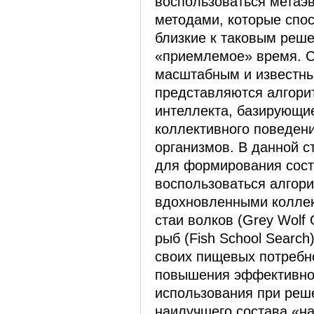
воспользоваться метаэ
методами, которые спо
близкие к таковым реше
«приемлемое» время. С
масштабным и известн
представляются алгори
интеллекта, базирующи
коллективного поведен
организмов. В данной с
для формирования сост
воспользоваться алгор
вдохновленными колле
стаи волков (Grey Wolf 
рыб (Fish School Searc
своих пищевых потребн
повышения эффективно
использования при реш
наилучшего состава «на