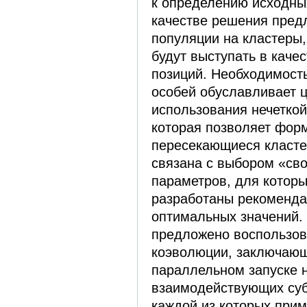
к определению исходных
качестве решения пред
популяции на кластеры,
будут выступать в каче
позиций. Необходимост
особей обуславливает 
использования нечеткой
которая позволяет фор
пересекающиеся класте
связана с выбором «св
параметров, для котор
разработаны рекоменда
оптимальных значений.
предложено воспользов
коэволюции, заключаю
параллельном запуске 
взаимодействующих суб
каждой из которых при