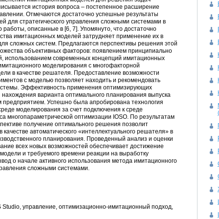
писывается история вопроса – постепенное расширение
равлении. Отмечаются достаточно успешные результаты
й для стратегического управления сложными системами в
работы, описанные в [6, 7]. Упомянуто, что достаточно
ства имитационных моделей затрудняет применение их в
для сложных систем. Предлагаются перспективы решения этой
ножества объективных факторов: появлением принципиально
й, использованием современных концепций имитационных
имитационного моделирования с многофакторной
ели в качестве решателя. Предоставление возможности
ментов с моделью позволяет находить и рекомендовать
истемы. Эффективность применения оптимизирующих
ля нахождения варианта оптимального планирования выпуска
предприятием. Успешно была апробирована технология
среде моделирования за счет подключения к среде
са многопараметрической оптимизации ­IOSO. По результатам
спективе получение оптимального решения позволит
 качестве автоматического «интеллектуального решателя» в
зводственного планирования. Проведенный анализ и оценки
вание всех новых возможностей обеспечивает достижение
модели и требуемого времени реакции на выработку
вод о начале активного использования метода имитационного
правления сложными системами.
Studio, управление, оптимизационно-имитационный подход,