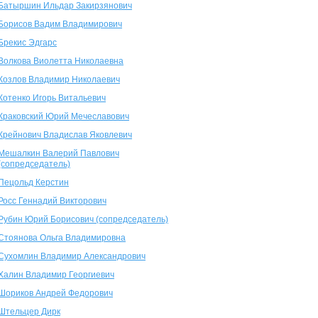
Батыршин Ильдар Закирзянович
Борисов Вадим Владимирович
Брекис Эдгарс
Волкова Виолетта Николаевна
Козлов Владимир Николаевич
Котенко Игорь Витальевич
Краковский Юрий Мечеславович
Крейнович Владислав Яковлевич
Мешалкин Валерий Павлович
(сопредседатель)
Пецольд Керстин
Росс Геннадий Викторович
Рубин Юрий Борисович (сопредседатель)
Стоянова Ольга Владимировна
Сухомлин Владимир Александрович
Халин Владимир Георгиевич
Шориков Андрей Федорович
Штельцер Дирк