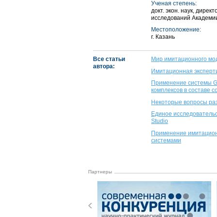
Ученая степень:
докт. экон. наук, дире
исследований Академии
Местоположение:
г. Казань
Все статьи
Мир имитационного мод
автора:
Имитационная эксперти
Применение системы G
комплексов в составе 
Некоторые вопросы ра
Единое исследователь
Studio
Применение имитацион
системами
Партнеры