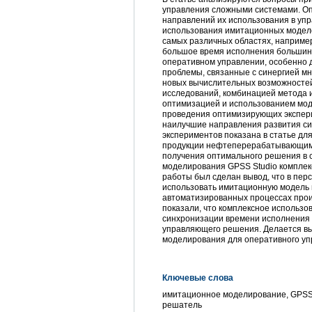
управления сложными системами. О
направлений их использования в уп
использования имитационных моделе
самых различных областях, например 
большое время исполнения большин
оперативном управлении, особенно 
проблемы, связанные с синергией м
новых вычислительных возможносте
исследований, комбинацией метода 
оптимизацией и использованием мод
проведения оптимизирующих экспери
наилучшие направления развития с
экспериментов показана в статье д
продукции нефтеперерабатывающим 
получения оптимального решения в 
моделирования ­GPSS Studio комплек
работы был сделан вывод, что в пер
использовать имитационную модель в
автоматизированных процессах прои
показали, что комплексное использо
синхронизации времени исполнения 
управляющего решения. Делается вы
моделирования для оперативного у
Ключевые слова
имитационное моделирование, GPSS 
решатель