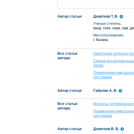
Автор статьи:
Девятков Т. В.
Ученая степень:
канд. техн. наук, зам
Местоположение:
г. Казань
Все статьи
Некоторые вопросы со
автора:
Единое исследователь
Studio
Применение имитацион
системами
Автор статьи:
Габалин А. В.
Все статьи
Вопросы оптимизации 
автора:
Применение имитацион
системами
Автор статьи:
Девятков В. В.