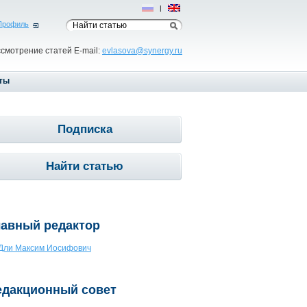
Рус
|
Eng
Профиль
ссмотрение статей E-mail:
evlasova@synergy.ru
ты
Подписка
Найти статью
лавный редактор
Дли Максим Иосифович
едакционный совет