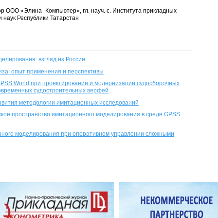
ктор ООО «Элина–Компьютер», гл. науч. с. Института прикладных
 наук Республики Татарстан
елирования: взгляд из России
за: опыт применения и перспективы
PSS World при проектировании и модернизации судосборочных
современных судостроительных верфей
звития методологии имитационных исследований
ское пространство имитационного моделирования в среде GPSS
ного моделирования при оперативном управлении сложными