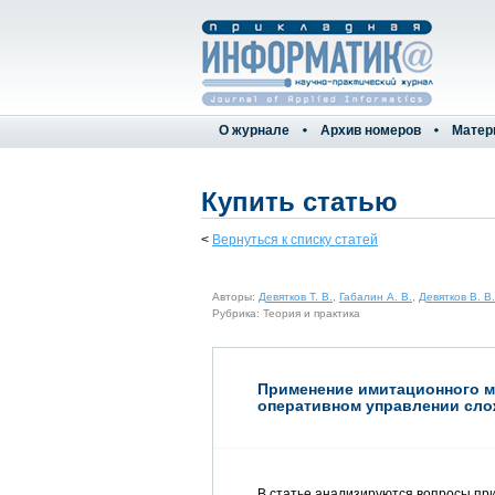
О журнале
Архив номеров
Матер
Купить статью
<
Вернуться к списку статей
Авторы:
Девятков Т. В.
,
Габалин А. В.
,
Девятков В. В.
Рубрика: Теория и практика
Применение имитационного 
оперативном управлении сл
В статье анализируются вопросы п