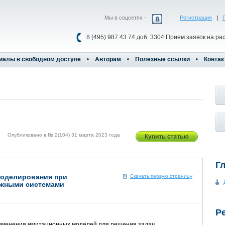
Мы в соцсетях -
Регистрация
|
8 (495) 987 43 74 доб. 3304 Прием заявок на ра
иалы в свободном доступе
Авторам
Полезные ссылки
Контак
Опубликовано в № 2(104) 31 марта 2023 года
Г
моделирования при
Скачать первую страницу
ожными системами
Р
рименения имитационных моделей для решения задач