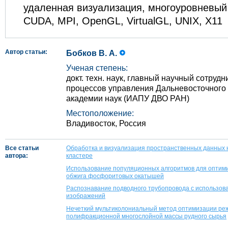
удаленная визуализация, многоуровневый
CUDA, MPI, OpenGL, VirtualGL, UNIX, X11
Автор статьи:
Бобков В. А.
Ученая степень:
докт. техн. наук, главный научный сотрудн
процессов управления Дальневосточного 
академии наук (ИАПУ ДВО РАН)
Местоположение:
Владивосток, Россия
Все статьи
Обработка и визуализация пространственных данных 
автора:
кластере
Использование популяционных алгоритмов для оптим
обжига фосфоритовых окатышей
Распознавание подводного трубопровода с использов
изображений
Нечеткий мультиколониальный метод оптимизации реж
полифракционной многослойной массы рудного сырья