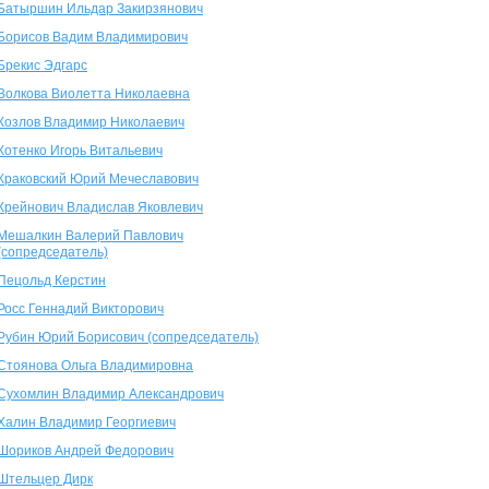
Батыршин Ильдар Закирзянович
Борисов Вадим Владимирович
Брекис Эдгарс
Волкова Виолетта Николаевна
Козлов Владимир Николаевич
Котенко Игорь Витальевич
Краковский Юрий Мечеславович
Крейнович Владислав Яковлевич
Мешалкин Валерий Павлович
(сопредседатель)
Пецольд Керстин
Росс Геннадий Викторович
Рубин Юрий Борисович (сопредседатель)
Стоянова Ольга Владимировна
Сухомлин Владимир Александрович
Халин Владимир Георгиевич
Шориков Андрей Федорович
Штельцер Дирк