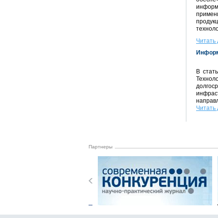
информ
приме
проду
техноло
Читать 
Информ
В стат
Технол
долгос
инфрас
направ
Читать 
Партнеры