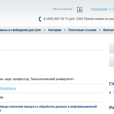
Мы в соцсетях -
Регистрация
|
8 (495) 987 43 74 доб. 3304 Прием заявок на ра
иалы в свободном доступе
Авторам
Полезные ссылки
Контак
ехн. наук, профессор, Технологический университет
Г
@rambler.ru
лёв
 представления процесса обработки данных в информационной
Р
е