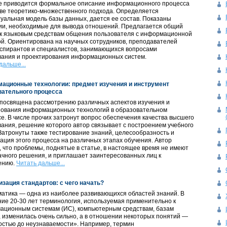
ье приводится формальное описание информационного процесса
ве теоретико-множественного подхода. Определяется
уальная модель базы данных, дается ее состав. Показаны
ии, необходимые для вывода отношений. Предлагается общий
 к языковым средствам общения пользователя с информационной
й. Ориентирована на научных сотрудников, преподавателей
аспирантов и специалистов, занимающихся вопросами
вания и проектирования информационных систем.
дальше...
ационные технологии: предмет изучения и инструмент
вательного процесса
 посвящена рассмотрению различных аспектов изучения и
зования информационных технологий в образовательном
е. В числе прочих затронут вопрос обеспечения качества высшего
ания, решение которого автор связывает с построением учебного
Затронуты также тестирование знаний, целесообразность и
ация этого процесса на различных этапах обучения. Автор
, что проблемы, поднятые в статье, в настоящее время не имеют
чного решения, и приглашает заинтересованных лиц к
ению.
Читать дальше...
зация стандартов: с чего начать?
атика — одна из наиболее развивающихся областей знаний. В
ие 20-30 лет терминология, используемая применительно к
ационным системам (ИС), компьютерным средствам, базам
 изменилась очень сильно, а в отношении некоторых понятий —
остью до неузнаваемости». Например, термин