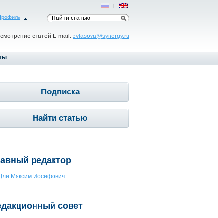
Рус
|
Eng
Профиль
ссмотрение статей E-mail:
evlasova@synergy.ru
ты
Подписка
Найти статью
лавный редактор
Дли Максим Иосифович
едакционный совет