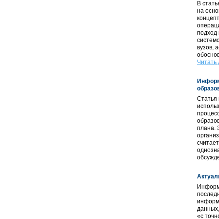
В стат
на осно
концепт
операц
подход
системо
вузов, 
обосно
Читать 
Информ
образо
Статья
исполь
процесс
образов
плана. 
организ
считает
однозна
обсужд
Актуали
Информ
последн
информ
данных,
«с точн