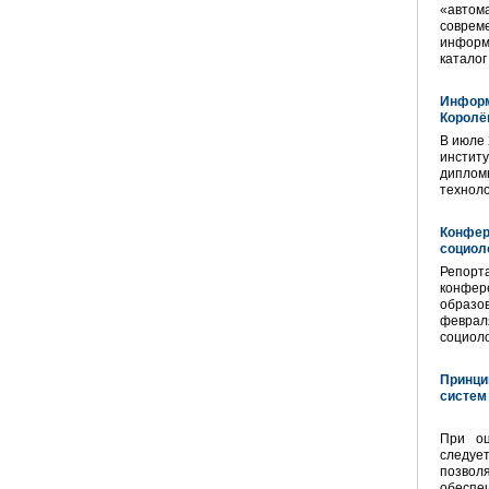
«автом
совреме
информа
каталог
Информ
Королё
В июле 
институ
диплом
технол
Конфер
социол
Репорта
конфер
образо
февраля
социоло
Принци
систем
При оц
следуе
позво
обеспе