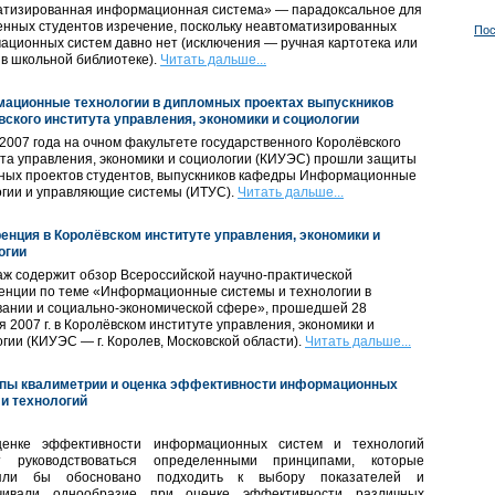
атизированная информационная система» — парадоксальное для
нных студентов изречение, поскольку неавтоматизированных
Пос
ционных систем давно нет (исключения — ручная картотека или
 в школьной библиотеке).
Читать дальше...
ационные технологии в дипломных проектах выпускников
вского института управления, экономики и социологии
2007 года на очном факультете государственного Королёвского
та управления, экономики и социологии (КИУЭС) прошли защиты
ных проектов студентов, выпускников кафедры Информационные
огии и управляющие системы (ИТУС).
Читать дальше...
енция в Королёвском институте управления, экономики и
огии
ж содержит обзор Всероссийской научно-практической
енции по теме «Информационные системы и технологии в
вании и социально-экономической сфере», прошедшей 28
 2007 г. в Королёвском институте управления, экономики и
гии (КИУЭС — г. Королев, Московской области).
Читать дальше...
пы квалиметрии и оценка эффективности информационных
 и технологий
енке эффективности информационных систем и технологий
т руководствоваться определенными принципами, которые
ляли бы обосновано подходить к выбору показателей и
чивали однообразие при оценке эффективности различных