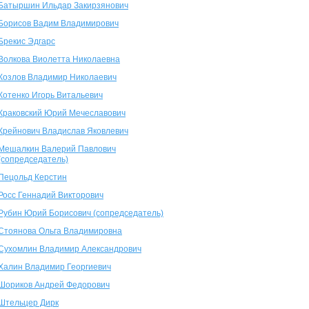
Батыршин Ильдар Закирзянович
Борисов Вадим Владимирович
Брекис Эдгарс
Волкова Виолетта Николаевна
Козлов Владимир Николаевич
Котенко Игорь Витальевич
Краковский Юрий Мечеславович
Крейнович Владислав Яковлевич
Мешалкин Валерий Павлович
(сопредседатель)
Пецольд Керстин
Росс Геннадий Викторович
Рубин Юрий Борисович (сопредседатель)
Стоянова Ольга Владимировна
Сухомлин Владимир Александрович
Халин Владимир Георгиевич
Шориков Андрей Федорович
Штельцер Дирк