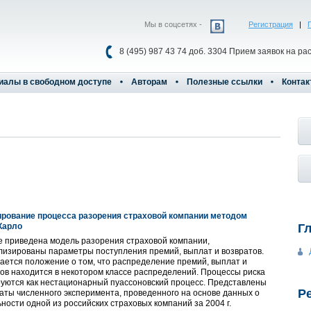
Мы в соцсетях -
Регистрация
|
8 (495) 987 43 74 доб. 3304 Прием заявок на ра
иалы в свободном доступе
Авторам
Полезные ссылки
Контак
рование процесса разорения страховой компании методом
Карло
Г
е приведена модель разорения страховой компании,
лизированы параметры поступления премий, выплат и возвратов.
ется положение о том, что распределение премий, выплат и
ов находится в некотором классе распределений. Процессы риска
уются как нестационарный пуассоновский процесс. Представлены
Р
аты численного эксперимента, проведенного на основе данных о
ности одной из российских страховых компаний за 2004 г.