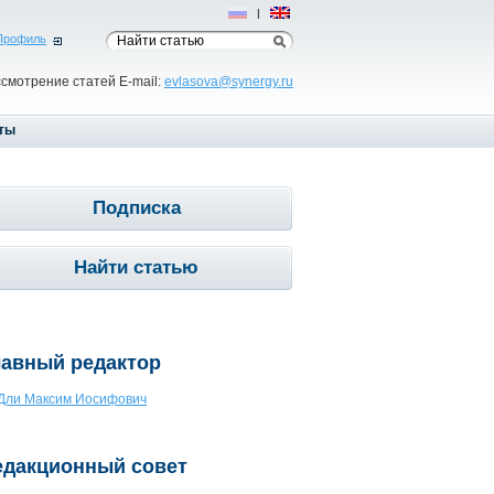
Рус
|
Eng
Профиль
ссмотрение статей E-mail:
evlasova@synergy.ru
ты
Подписка
Найти статью
лавный редактор
Дли Максим Иосифович
едакционный совет