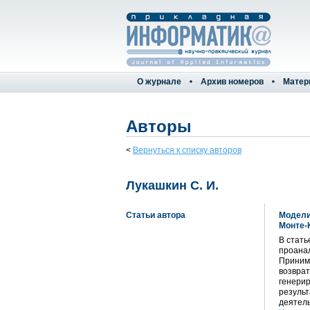
О журнале
Архив номеров
Матер
Авторы
<
Вернуться к списку авторов
Лукашкин С. И.
Статьи автора
Модели
Монте-
В стать
проана
Принима
возврат
генерир
результ
деятель