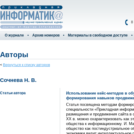
8
О журнале
Архив номеров
Материалы в свободном доступе
Авторы
<
Вернуться к списку авторов
Сочнева Н. В.
Статьи автора
Использование кейс-методов в об
формирования навыков продвиже
Статья посвящена методам формиро
специальности «Прикладная информ
размещения и продвижения сайта в 
XX в. можно охарактеризовать как э
общества к информационному. И. М
общество как постиндустриальное 
экономики видит интеллектуальное 