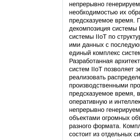
непрерывно генерируем
необходимостью их обр
предсказуемое время. 
декомпозиция системы I
системы IIoT по струк
ими данных с последую
единый комплекс систем
Разработанная архитек
систем IIoT позволяет 
реализовать распредел
производственными про
предсказуемое время, 
оперативную и интелле
непрерывно генерируе
объектами огромных об
разного формата. Компл
состоит из отдельных 