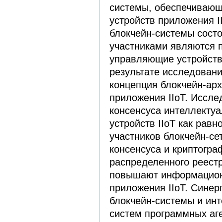
системы, обеспечивающ
устройств приложения I
блокчейн-системы состои
участниками являются 
управляющие устройств
результате исследован
концепция блокчейн-ар
приложения IIoT. Иссл
консенсуса интеллекту
устройств IIoT как рав
участников блокчейн-се
консенсуса и криптогра
распределенного реестр
повышают информацион
приложения IIoT. Синер
блокчейн-системы и ин
систем программных аге